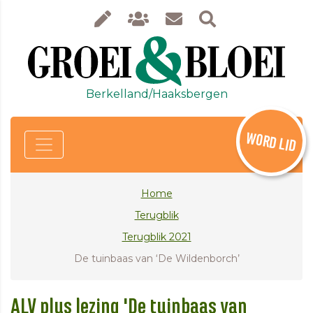
Berkelland/Haaksbergen
WORD LID
Home
Terugblik
Terugblik 2021
De tuinbaas van ‘De Wildenborch’
ALV plus lezing 'De tuinbaas van