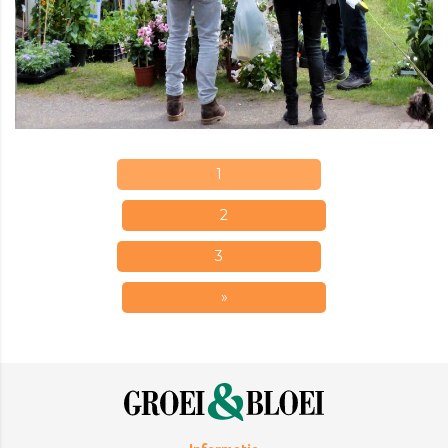
1
2
3
»