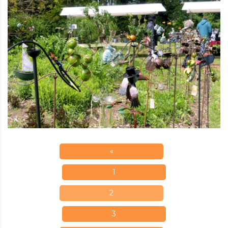
«
1
2
3